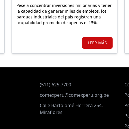
Pese a concentrar inversiones millonarias y tener
la capacidad de generar miles de empleos, los
parques industriales del país registran una
ocupabilidad promedio de apenas el 15%.
LEER MÁS
(511) 625-7700
C
comexperu@comexperu.org.pe
Po
Calle Bartolomé Herrera 254,
Po
Miraflores
Po
Po