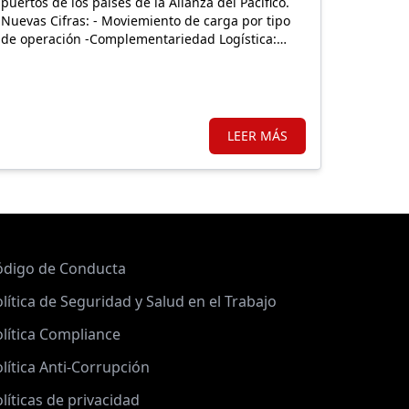
puertos de los países de la Alianza del Pacifico.
Nuevas Cifras: - Moviemiento de carga por tipo
de operación -Complementariedad Logística:
Nuevo puerto del Pacífico.
LEER MÁS
ódigo de Conducta
lítica de Seguridad y Salud en el Trabajo
lítica Compliance
lítica Anti-Corrupción
líticas de privacidad