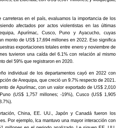
 carreteras en el país, evaluamos la importancia de los 
iendo afectados por actos violentistas en las últimas 
requipa, Apurímac, Cusco, Puno y Ayacucho, cuyas 
un monto de US$ 17,694 millones en 2022. Eso significa 
stras exportaciones totales entre enero y noviembre de 
nes tuvieron una caída del 6.1% con relación al mismo 
nto del 59% que registraron en 2020. 
eño individual de los departamentos cayó en 2022 con 
epción de Arequipa, que creció un 9.7% respecto de 2021. 
nto de Apurímac, con un valor exportado de US$ 2,010 
 Puno (US$ 1,757 millones; -19%), Cusco (US$ 1,905 
3.7%). 
rtación, China, EE. UU., Japón y Canadá fueron los 
les. Por ejemplo, Ica mantuvo una mayor interacción con 
1 millones en el periodo analizado. Le siguen EE. UU. 