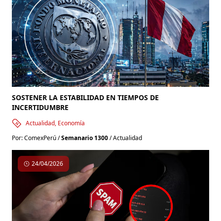
🚨
#Comunicado
| Fenómeno El Niño: el actual
Gobierno deja al país sin estar preparado 🔻 Desde
#ComexPer
ú advertimos que, pese a las alertas
emitidas y a los recursos asignados para la
prevención, el país llega al Fenómeno El Niño sin la
preparación necesaria. Al 30 de junio,
SOSTENER LA ESTABILIDAD EN TIEMPOS DE
https://t.co/2QbsdHYded
INCERTIDUMBRE
hace 2 semanas
Actualidad, Economía
Por: ComexPerú /
Semanario 1300
/ Actualidad
24/04/2026