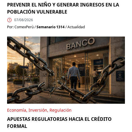
PREVENIR EL NIÑO Y GENERAR INGRESOS EN LA
RE
POBLACIÓN VULNERABLE
07/08/2026
Por:
Por: ComexPerú /
Semanario 1314
/ Actualidad
Gob
Economía, Inversión, Regulación
BO
APUESTAS REGULATORIAS HACIA EL CRÉDITO
RE
FORMAL
🚨 EJECUTIVO Y CONGRESO: ¿SERÁ POSIBLE
CONSTRUIR CONSENSOS? Empieza un nuevo