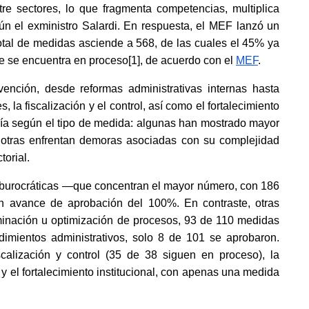
tre sectores, lo que fragmenta competencias, multiplica 
ún el exministro Salardi. En respuesta, el MEF lanzó un 
otal de medidas asciende a 568, de las cuales el 45% ya 
e se encuentra en proceso
[1]
, de acuerdo con el
MEF
. 
vención, desde reformas administrativas internas hasta 
la fiscalización y el control, así como el fortalecimiento 
aría según el tipo de medida: algunas han mostrado mayor 
 otras enfrentan demoras asociadas con su complejidad 
orial. 
 burocráticas —que concentran el mayor número, con 186 
un avance de aprobación del 100%. En contraste, otras 
minación u optimización de procesos, 93 de 110 medidas 
imientos administrativos, solo 8 de 101 se aprobaron. 
alización y control (35 de 38 siguen en proceso), la 
y el fortalecimiento institucional, con apenas una medida 