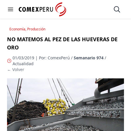
https://www.comexperu.org.pe
Open
Open menu
Economía, Producción
NO MATEMOS AL PEZ DE LAS HUEVERAS DE
ORO
01/03/2019 | Por: ComexPerú /
Semanario 974
/
Actualidad
← Volver