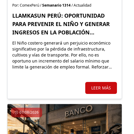
Por: ComexPerú /
Semanario 1314
/ Actualidad
LLAMKASUN PERÚ: OPORTUNIDAD
PARA PREVENIR EL NIÑO Y GENERAR
INGRESOS EN LA POBLACIÓN
VULNERABLE
El Niño costero generará un perjuicio económico
significativo por la pérdida de infraestructura,
cultivos y vías de transporte. Por ello, no es
oportuno un incremento del salario mínimo que
limite la generación de empleo formal. Reforzar
Llamkasun Perú resultaría más eficiente para
mejorar los ingresos de la población vulnerable y,
en simultáneo, avanzar en obras de prevención.
LEER MÁS
07/08/2026