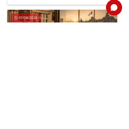
07/08/2026
Economía, Gobierno, Institucionalidad
Por: Jaime Dupuy /
Semanario 1314
/ Editorial
NO PODEMOS HACER LO MISMO Y
ESPERAR RESULTADOS DIFERENTES
No podemos seguir desperdiciando oportunidades.
El país tiene todo para crecer mucho más de lo que