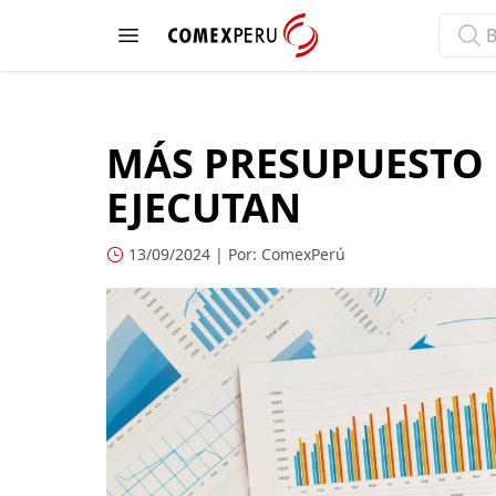
ComexPerú
Open menu
MÁS PRESUPUESTO
EJECUTAN
13/09/2024 | Por: ComexPerú