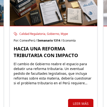
Calidad Regulatoria, Gobierno, Mype
Por: ComexPerú /
Semanario 1314
/ Economía
HACIA UNA REFORMA
TRIBUTARIA CON IMPACTO
El cambio de Gobierno reabre el espacio para
debatir una reforma tributaria. Un eventual
pedido de facultades legislativas, que incluya
reformas sobre esta materia, debería cuestionar
si el problema tributario en el Perú requiere
mantener o expandir regímenes especiales o,
por el contrario, un sistema más simple y con
mejores incentivos que impulsen una nueva
formalidad.
LEER MÁS