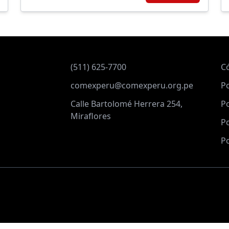
(511) 625-7700
C
comexperu@comexperu.org.pe
Po
Calle Bartolomé Herrera 254,
Po
Miraflores
Po
Po