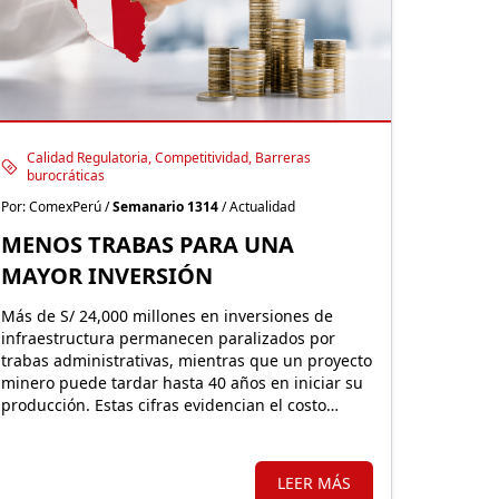
Calidad Regulatoria, Competitividad, Barreras
burocráticas
Por: ComexPerú /
Semanario 1314
/ Actualidad
MENOS TRABAS PARA UNA
MAYOR INVERSIÓN
Más de S/ 24,000 millones en inversiones de
infraestructura permanecen paralizados por
trabas administrativas, mientras que un proyecto
minero puede tardar hasta 40 años en iniciar su
producción. Estas cifras evidencian el costo
económico de una regulación que, lejos de
facilitar la inversión, incrementa la carga
burocrática sobre los principales motores de
LEER MÁS
crecimiento.