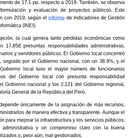
cremento de 17.1 pp. respecto a 2019. También, se observa 
ormulación y evaluación de proyectos públicos. Esto 
ón con 2019, según el
informe
 de Indicadores de Gestión 
nformática (INEI). 
rupción, la cual genera tanto pérdidas económicas como 
ron 17,858 presuntas responsabilidades administrativas, 
narios y servidores públicos. El Gobierno local concentró 
 seguido por el Gobierno nacional, con un 36.9%, y el 
Gobierno local tuvo el mayor número de funcionarios 
os del Gobierno local con presunta responsabilidad 
 del Gobierno nacional y los 2,121 del Gobierno regional, 
aloría General de la República del Perú. 
o depende únicamente de la asignación de más recursos, 
ministrarlos de manera efectiva y transparente. Aunque el 
para mejorar la infraestructura y los servicios públicos, 
 administrativa y un compromiso claro con la buena 
izados o, peor aún, mal gestionados. 