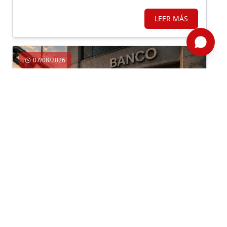
mejorar los ingresos de la población vulnerable y,
en simultáneo, avanzar en obras de prevención.
LEER MÁS
07/08/2026
Economía, Inversión, Regulación
Por: ComexPerú /
Semanario 1314
/ Legal y Regulatorio
APUESTAS REGULATORIAS HACIA EL
CRÉDITO FORMAL