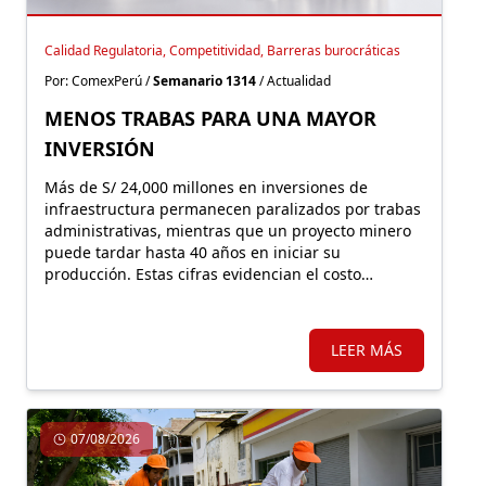
Calidad Regulatoria, Competitividad, Barreras burocráticas
Por: ComexPerú /
Semanario 1314
/ Actualidad
MENOS TRABAS PARA UNA MAYOR
INVERSIÓN
Más de S/ 24,000 millones en inversiones de
infraestructura permanecen paralizados por trabas
administrativas, mientras que un proyecto minero
puede tardar hasta 40 años en iniciar su
producción. Estas cifras evidencian el costo
económico de una regulación que, lejos de facilitar
la inversión, incrementa la carga burocrática sobre
los principales motores de crecimiento.
LEER MÁS
07/08/2026