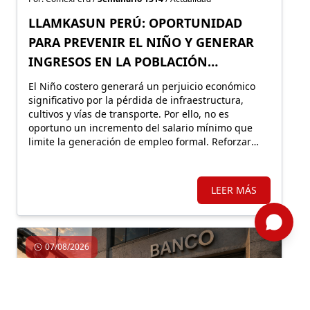
LLAMKASUN PERÚ: OPORTUNIDAD
PARA PREVENIR EL NIÑO Y GENERAR
INGRESOS EN LA POBLACIÓN
VULNERABLE
El Niño costero generará un perjuicio económico
significativo por la pérdida de infraestructura,
cultivos y vías de transporte. Por ello, no es
oportuno un incremento del salario mínimo que
limite la generación de empleo formal. Reforzar
Llamkasun Perú resultaría más eficiente para
mejorar los ingresos de la población vulnerable y,
en simultáneo, avanzar en obras de prevención.
LEER MÁS
07/08/2026