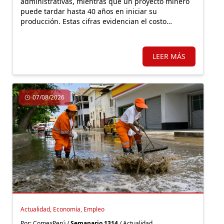
administrativas, mientras que un proyecto minero
puede tardar hasta 40 años en iniciar su
producción. Estas cifras evidencian el costo
económico de una regulación que, lejos de facilitar
la inversión, incrementa la carga burocrática sobre
los principales motores de crecimiento.
LEER MÁS
07/08/2026
Actualidad, Economía, Empleo
Por: ComexPerú /
Semanario 1314
/ Actualidad