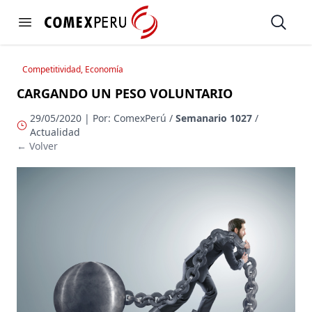
https://www.comexperu.org.pe
Open
Open menu
Competitividad, Economía
CARGANDO UN PESO VOLUNTARIO
29/05/2020 | Por: ComexPerú /
Semanario 1027
/
Actualidad
← Volver