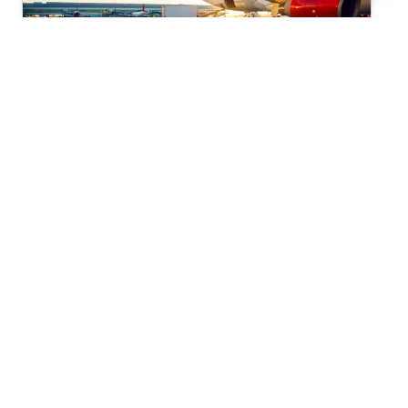
Comercio Exterior, Competitividad, Economía, Exportación,
Importación, Logística
Por: ComexPerú
CARGOCOMEX 108
Cifras de movimiento de carga marítima y aérea de
mayo 2026. Monitoreo de los principales puertos de
los países de la Alianza del Pacifico. Nuevas Cifras: -
Moviemiento de carga por tipo de operación -
Complementariedad Logística: Nuevo puerto del
Pacífico.