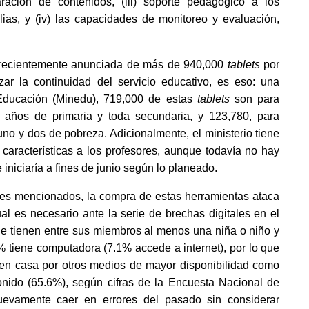
paración de contenidos, (iii) soporte pedagógico a los 
ias, y (iv) las capacidades de monitoreo y evaluación, 
a recientemente anunciada de más de 940,000 
tablets 
por 
ar la continuidad del servicio educativo, es eso: una 
Educación (Minedu), 719,000 de estas 
tablets 
son para 
 años de primaria y toda secundaria, y 123,780, para 
no y dos de pobreza. Adicionalmente, el ministerio tiene 
características a los profesores, aunque todavía no hay 
 iniciaría a fines de junio según lo planeado.
tes mencionados, la compra de estas herramientas ataca 
ual es necesario ante la serie de brechas digitales en el 
ue tienen entre sus miembros al menos una niña o niño y 
 tiene computadora (7.1% accede a internet), por lo que 
en casa por otros medios de mayor disponibilidad como 
onido (65.6%), según cifras de la Encuesta Nacional de 
vamente caer en errores del pasado sin considerar 