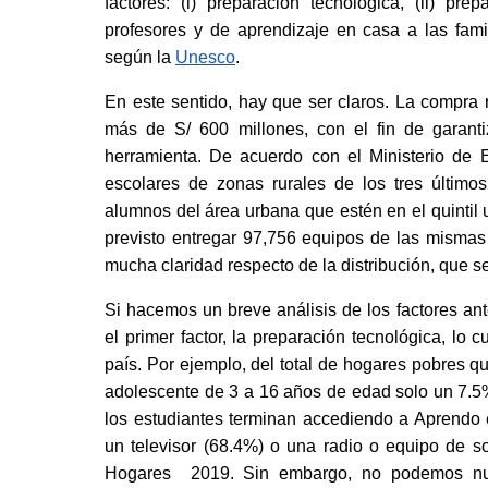
factores: (i) preparación tecnológica, (ii) pre
profesores y de aprendizaje en casa a las famil
según la
Unesco
.
En este sentido, hay que ser claros. La compr
más de S/ 600 millones, con el fin de garantiz
herramienta. De acuerdo con el Ministerio de 
escolares de zonas rurales de los tres últimos
alumnos del área urbana que estén en el quintil u
previsto entregar 97,756 equipos de las mismas 
mucha claridad respecto de la distribución, que se
Si hacemos un breve análisis de los factores an
el primer factor, la preparación tecnológica, lo c
país. Por ejemplo, del total de hogares pobres q
adolescente de 3 a 16 años de edad solo un 7.5%
los estudiantes terminan accediendo a Aprendo 
un televisor (68.4%) o una radio o equipo de s
Hogares  2019. Sin embargo, no podemos nue