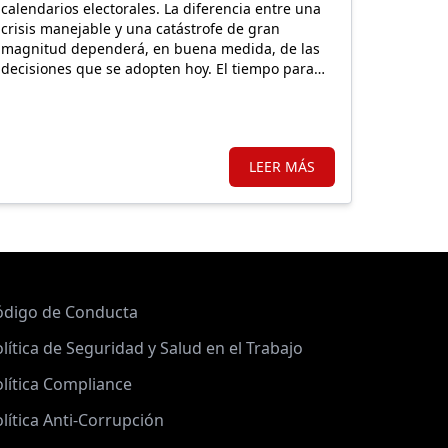
calendarios electorales. La diferencia entre una
crisis manejable y una catástrofe de gran
magnitud dependerá, en buena medida, de las
decisiones que se adopten hoy. El tiempo para
prevenir se está agotando.
LEER MÁS
ódigo de Conducta
lítica de Seguridad y Salud en el Trabajo
lítica Compliance
lítica Anti-Corrupción