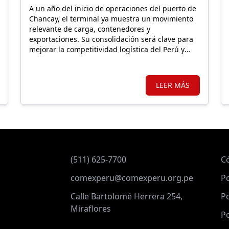
ROL LOGÍSTICO
A un año del inicio de operaciones del puerto de
Chancay, el terminal ya muestra un movimiento
relevante de carga, contenedores y
exportaciones. Su consolidación será clave para
mejorar la competitividad logística del Perú y
abrir nuevas oportunidades para sectores como
el agroexportador.
LEER MÁS
(511) 625-7700
C
comexperu@comexperu.org.pe
Po
Calle Bartolomé Herrera 254,
Po
Miraflores
Po