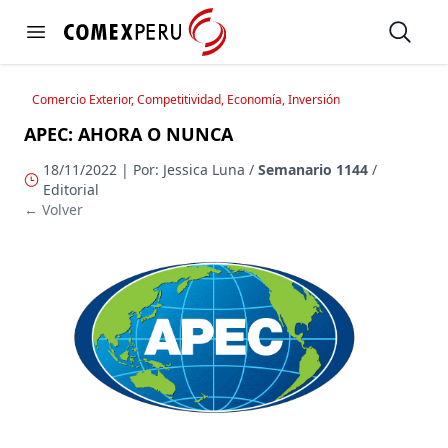
https://www.comexperu.org.pe
Open
Open menu
Comercio Exterior, Competitividad, Economía, Inversión
APEC: AHORA O NUNCA
18/11/2022 | Por: Jessica Luna /
Semanario 1144
/
Editorial
← Volver