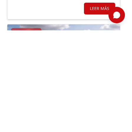
LEER MÁS
24/07/2026
Institucionalidad, Inversión, Municipalidades
Por: ComexPerú /
Semanario 1313
/ Actualidad
SABEMOS DÓNDE ESTÁ EL RIESGO,
PERO AÚN NO TENEMOS LA