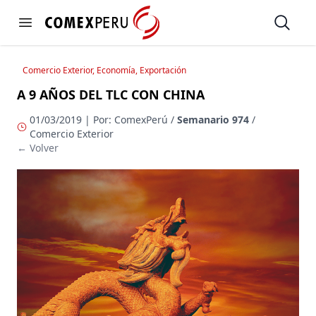
https://www.comexperu.org.pe
Open
Open menu
Comercio Exterior, Economía, Exportación
A 9 AÑOS DEL TLC CON CHINA
01/03/2019 | Por: ComexPerú /
Semanario 974
/
Comercio Exterior
← Volver