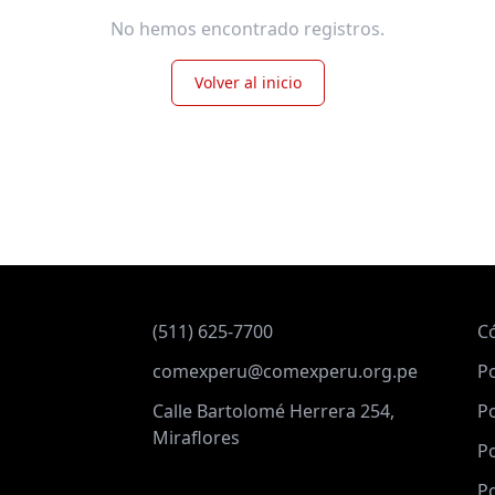
No hemos encontrado registros.
Volver al inicio
(511) 625-7700
C
comexperu@comexperu.org.pe
Po
Calle Bartolomé Herrera 254,
Po
Miraflores
Po
Po