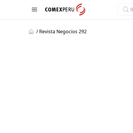
ComexPerú
Open menu
/ Revista Negocios 292