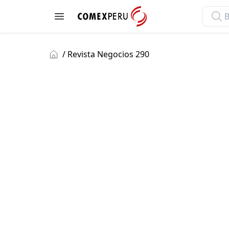
ComexPerú
Open menu
/ Revista Negocios 290