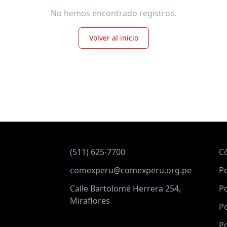
No hemos encontrado registros.
Volver al inicio
(511) 625-7700
C
comexperu@comexperu.org.pe
Po
Calle Bartolomé Herrera 254,
Po
Miraflores
Po
Po