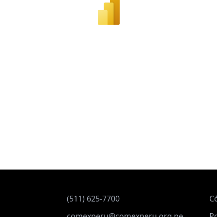
(511) 625-7700
C
comexperu@comexperu.org.pe
Po