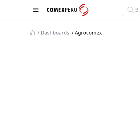
ComexPerú
Open menu
/ Dashboards
/ Agrocomex