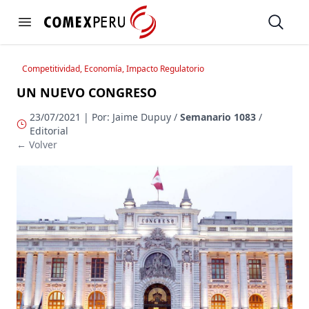
https://www.comexperu.org.pe
Open
Open menu
Competitividad, Economía, Impacto Regulatorio
UN NUEVO CONGRESO
23/07/2021 | Por: Jaime Dupuy /
Semanario 1083
/
Editorial
← Volver