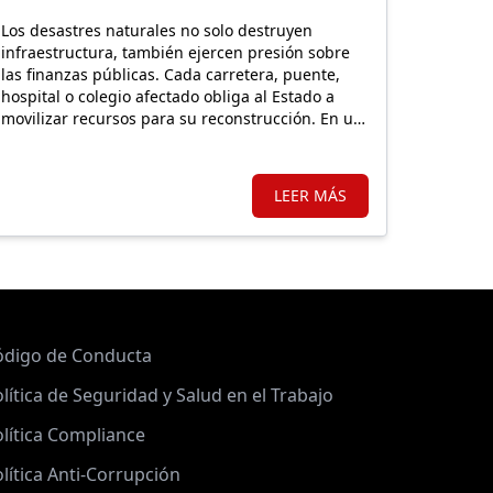
Los desastres naturales no solo destruyen
infraestructura, también ejercen presión sobre
las finanzas públicas. Cada carretera, puente,
hospital o colegio afectado obliga al Estado a
movilizar recursos para su reconstrucción. En un
país altamente expuesto a estos eventos,
proteger financieramente esos activos resulta
fundamental.
LEER MÁS
ódigo de Conducta
lítica de Seguridad y Salud en el Trabajo
lítica Compliance
lítica Anti-Corrupción