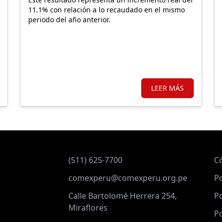
11.1% con relación a lo recaudado en el mismo
periodo del año anterior.
LEER MÁS
(511) 625-7700
C
comexperu@comexperu.org.pe
Po
Calle Bartolomé Herrera 254,
Po
Miraflores
Po