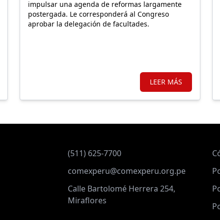
impulsar una agenda de reformas largamente
postergada. Le corresponderá al Congreso
aprobar la delegación de facultades.
LEER MÁS
(511) 625-7700
C
comexperu@comexperu.org.pe
Po
Calle Bartolomé Herrera 254,
Po
Miraflores
Po