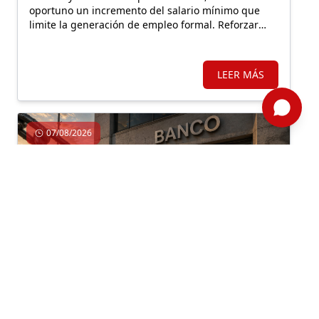
oportuno un incremento del salario mínimo que
limite la generación de empleo formal. Reforzar
Llamkasun Perú resultaría más eficiente para
mejorar los ingresos de la población vulnerable y,
en simultáneo, avanzar en obras de prevención.
LEER MÁS
07/08/2026
Economía, Inversión, Regulación
Por: ComexPerú /
Semanario 1314
/ Legal y Regulatorio