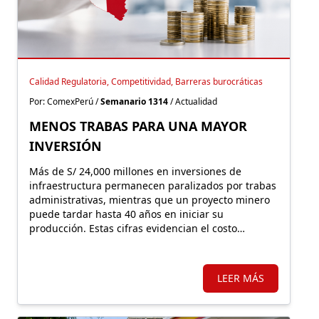
Calidad Regulatoria, Competitividad, Barreras burocráticas
Por: ComexPerú /
Semanario 1314
/ Actualidad
MENOS TRABAS PARA UNA MAYOR
INVERSIÓN
Más de S/ 24,000 millones en inversiones de
infraestructura permanecen paralizados por trabas
administrativas, mientras que un proyecto minero
puede tardar hasta 40 años en iniciar su
producción. Estas cifras evidencian el costo
económico de una regulación que, lejos de facilitar
la inversión, incrementa la carga burocrática sobre
los principales motores de crecimiento.
LEER MÁS