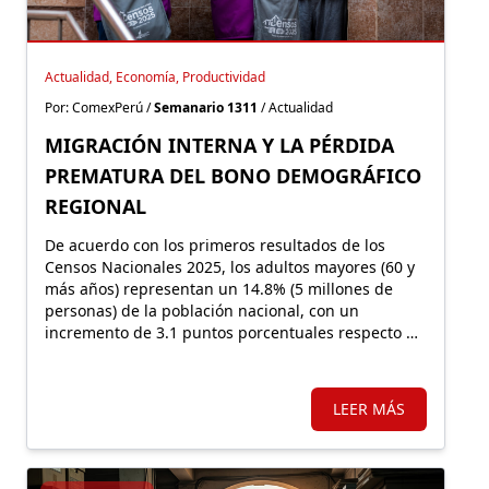
Actualidad, Economía, Productividad
Por: ComexPerú /
Semanario 1311
/ Actualidad
MIGRACIÓN INTERNA Y LA PÉRDIDA
PREMATURA DEL BONO DEMOGRÁFICO
REGIONAL
De acuerdo con los primeros resultados de los
Censos Nacionales 2025, los adultos mayores (60 y
más años) representan un 14.8% (5 millones de
personas) de la población nacional, con un
incremento de 3.1 puntos porcentuales respecto de
los resultados de 2017. La proporción de personas
menores a 15 años disminuyó al 22.7%, lo que
afecta el bono demográfico.
LEER MÁS