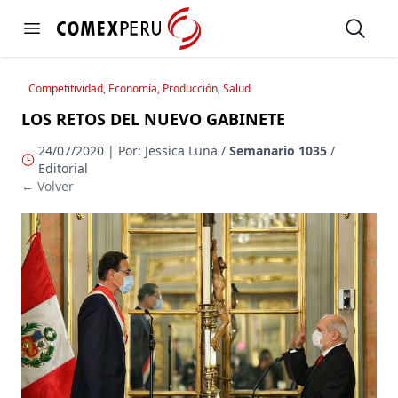
https://www.comexperu.org.pe
Open
Open menu
Competitividad, Economía, Producción, Salud
LOS RETOS DEL NUEVO GABINETE
24/07/2020 | Por: Jessica Luna /
Semanario 1035
/
Editorial
← Volver