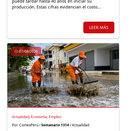
puede tardar hasta 40 años en iniciar su
producción. Estas cifras evidencian el costo
económico de una regulación que, lejos de facilitar
la inversión, incrementa la carga burocrática sobre
los principales motores de crecimiento.
LEER MÁS
07/08/2026
Actualidad, Economía, Empleo
Por: ComexPerú /
Semanario 1314
/ Actualidad