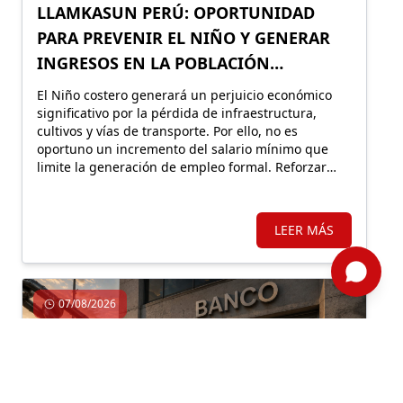
LLAMKASUN PERÚ: OPORTUNIDAD
PARA PREVENIR EL NIÑO Y GENERAR
INGRESOS EN LA POBLACIÓN
VULNERABLE
El Niño costero generará un perjuicio económico
significativo por la pérdida de infraestructura,
cultivos y vías de transporte. Por ello, no es
oportuno un incremento del salario mínimo que
limite la generación de empleo formal. Reforzar
Llamkasun Perú resultaría más eficiente para
mejorar los ingresos de la población vulnerable y,
en simultáneo, avanzar en obras de prevención.
LEER MÁS
07/08/2026