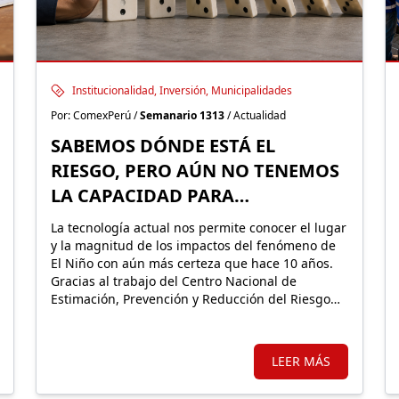
Institucionalidad, Inversión, Municipalidades
Por: ComexPerú /
Semanario 1313
/ Actualidad
SABEMOS DÓNDE ESTÁ EL
RIESGO, PERO AÚN NO TENEMOS
LA CAPACIDAD PARA
PREVENIRLO
La tecnología actual nos permite conocer el lugar
y la magnitud de los impactos del fenómeno de
El Niño con aún más certeza que hace 10 años.
Gracias al trabajo del Centro Nacional de
Estimación, Prevención y Reducción del Riesgo
de Desastres, el Perú identifica hoy los distritos
con mayor riesgo de inundaciones y movimientos
en masa, así como la población e infraestructura
LEER MÁS
expuestas.