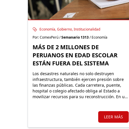
Economía, Gobierno, Institucionalidad
Por: ComexPerú /
Semanario 1313
/ Economía
MÁS DE 2 MILLONES DE
PERUANOS EN EDAD ESCOLAR
ESTÁN FUERA DEL SISTEMA
Los desastres naturales no solo destruyen
infraestructura, también ejercen presión sobre
las finanzas públicas. Cada carretera, puente,
hospital o colegio afectado obliga al Estado a
movilizar recursos para su reconstrucción. En un
país altamente expuesto a estos eventos,
proteger financieramente esos activos resulta
fundamental.
LEER MÁS