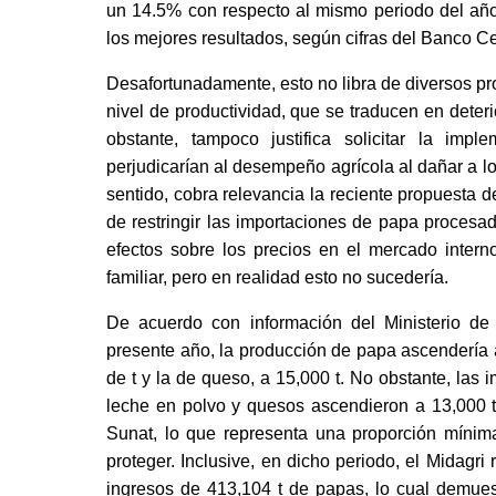
un 14.5% con respecto al mismo periodo del año
los mejores resultados, según cifras del Banco C
Desafortunadamente, esto no libra de diversos pro
nivel de productividad, que se traducen en deteri
obstante, tampoco justifica solicitar la impl
perjudicarían al desempeño agrícola al dañar a l
sentido, cobra relevancia la reciente propuesta
de restringir las importaciones de papa procesad
efectos sobre los precios en el mercado interno 
familiar, pero en realidad esto no sucedería.
De acuerdo con información del Ministerio de D
presente año, la producción de papa ascendería a 
de t y la de queso, a 15,000 t. No obstante, las
leche en polvo y quesos ascendieron a 13,000 t, 
Sunat, lo que representa una proporción mínim
proteger. Inclusive, en dicho periodo, el Midagri
ingresos de 413,104 t de papas, lo cual demues