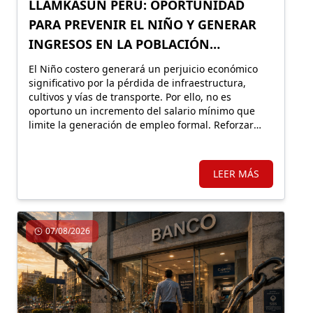
LLAMKASUN PERÚ: OPORTUNIDAD
PARA PREVENIR EL NIÑO Y GENERAR
INGRESOS EN LA POBLACIÓN
VULNERABLE
El Niño costero generará un perjuicio económico
significativo por la pérdida de infraestructura,
cultivos y vías de transporte. Por ello, no es
oportuno un incremento del salario mínimo que
limite la generación de empleo formal. Reforzar
Llamkasun Perú resultaría más eficiente para
mejorar los ingresos de la población vulnerable y,
en simultáneo, avanzar en obras de prevención.
LEER MÁS
07/08/2026