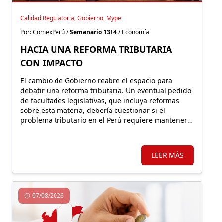
Calidad Regulatoria, Gobierno, Mype
Por: ComexPerú /
Semanario 1314
/ Economía
HACIA UNA REFORMA TRIBUTARIA
CON IMPACTO
El cambio de Gobierno reabre el espacio para
debatir una reforma tributaria. Un eventual pedido
de facultades legislativas, que incluya reformas
sobre esta materia, debería cuestionar si el
problema tributario en el Perú requiere mantener o
expandir regímenes especiales o, por el contrario,
un sistema más simple y con mejores incentivos
que impulsen una nueva formalidad.
LEER MÁS
07/08/2026