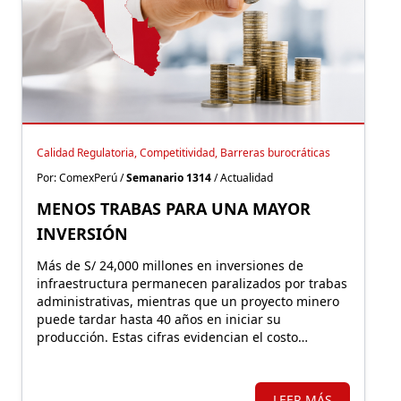
Calidad Regulatoria, Competitividad, Barreras burocráticas
Por: ComexPerú /
Semanario 1314
/ Actualidad
MENOS TRABAS PARA UNA MAYOR
INVERSIÓN
Más de S/ 24,000 millones en inversiones de
infraestructura permanecen paralizados por trabas
administrativas, mientras que un proyecto minero
puede tardar hasta 40 años en iniciar su
producción. Estas cifras evidencian el costo
económico de una regulación que, lejos de facilitar
la inversión, incrementa la carga burocrática sobre
los principales motores de crecimiento.
LEER MÁS