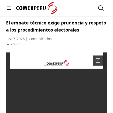
https://www.comexperu.org.pe
Open
Open menu
El empate técnico exige prudencia y respeto
a los procedimientos electorales
12/06/2026 | Comunicados
← Volver