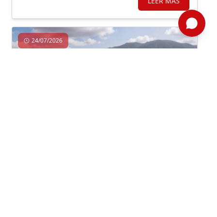
LEER MÁS
24/07/2026
Institucionalidad, Inversión, Municipalidades
Por: ComexPerú /
Semanario 1313
/ Actualidad
SABEMOS DÓNDE ESTÁ EL RIESGO,
PERO AÚN NO TENEMOS LA
CAPACIDAD PARA PREVENIRLO