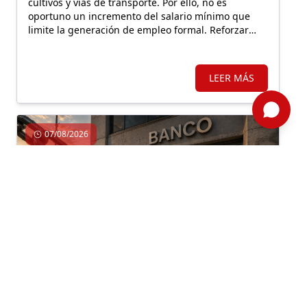
cultivos y vías de transporte. Por ello, no es
oportuno un incremento del salario mínimo que
limite la generación de empleo formal. Reforzar
Llamkasun Perú resultaría más eficiente para
mejorar los ingresos de la población vulnerable y,
en simultáneo, avanzar en obras de prevención.
LEER MÁS
07/08/2026
Economía, Inversión, Regulación
Por: ComexPerú /
Semanario 1314
/ Legal y Regulatorio