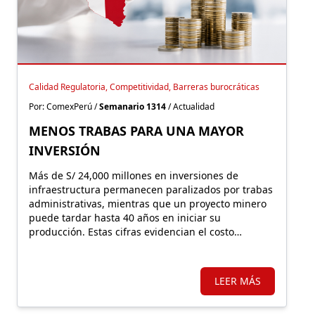
Calidad Regulatoria, Competitividad, Barreras burocráticas
Por: ComexPerú /
Semanario 1314
/ Actualidad
MENOS TRABAS PARA UNA MAYOR
INVERSIÓN
Más de S/ 24,000 millones en inversiones de
infraestructura permanecen paralizados por trabas
administrativas, mientras que un proyecto minero
puede tardar hasta 40 años en iniciar su
producción. Estas cifras evidencian el costo
económico de una regulación que, lejos de facilitar
la inversión, incrementa la carga burocrática sobre
los principales motores de crecimiento.
LEER MÁS