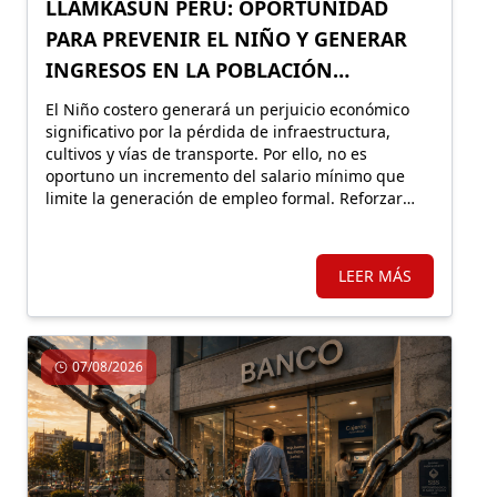
LLAMKASUN PERÚ: OPORTUNIDAD
PARA PREVENIR EL NIÑO Y GENERAR
INGRESOS EN LA POBLACIÓN
VULNERABLE
El Niño costero generará un perjuicio económico
significativo por la pérdida de infraestructura,
cultivos y vías de transporte. Por ello, no es
oportuno un incremento del salario mínimo que
limite la generación de empleo formal. Reforzar
Llamkasun Perú resultaría más eficiente para
mejorar los ingresos de la población vulnerable y,
en simultáneo, avanzar en obras de prevención.
LEER MÁS
07/08/2026