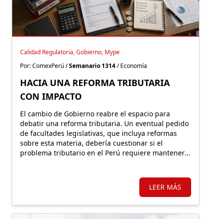
Calidad Regulatoria, Gobierno, Mype
Por: ComexPerú /
Semanario 1314
/ Economía
HACIA UNA REFORMA TRIBUTARIA
CON IMPACTO
El cambio de Gobierno reabre el espacio para
debatir una reforma tributaria. Un eventual pedido
de facultades legislativas, que incluya reformas
sobre esta materia, debería cuestionar si el
problema tributario en el Perú requiere mantener o
expandir regímenes especiales o, por el contrario,
un sistema más simple y con mejores incentivos
que impulsen una nueva formalidad.
LEER MÁS