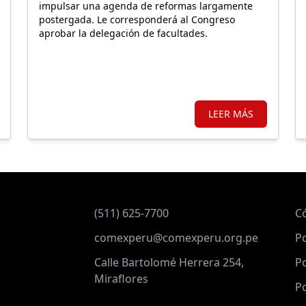
impulsar una agenda de reformas largamente
postergada. Le corresponderá al Congreso
aprobar la delegación de facultades.
LEER MÁS
(511) 625-7700
C
comexperu@comexperu.org.pe
Po
Calle Bartolomé Herrera 254,
Po
Miraflores
Po