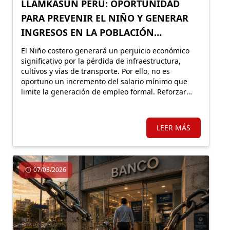
LLAMKASUN PERÚ: OPORTUNIDAD
PARA PREVENIR EL NIÑO Y GENERAR
INGRESOS EN LA POBLACIÓN
VULNERABLE
El Niño costero generará un perjuicio económico
significativo por la pérdida de infraestructura,
cultivos y vías de transporte. Por ello, no es
oportuno un incremento del salario mínimo que
limite la generación de empleo formal. Reforzar
Llamkasun Perú resultaría más eficiente para
mejorar los ingresos de la población vulnerable y,
en simultáneo, avanzar en obras de prevención.
LEER MÁS
07/08/2026