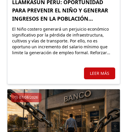
LLAMKASUN PERÚ: OPORTUNIDAD
PARA PREVENIR EL NIÑO Y GENERAR
INGRESOS EN LA POBLACIÓN
VULNERABLE
El Niño costero generará un perjuicio económico
significativo por la pérdida de infraestructura,
cultivos y vías de transporte. Por ello, no es
oportuno un incremento del salario mínimo que
limite la generación de empleo formal. Reforzar
Llamkasun Perú resultaría más eficiente para
mejorar los ingresos de la población vulnerable y,
en simultáneo, avanzar en obras de prevención.
LEER MÁS
07/08/2026