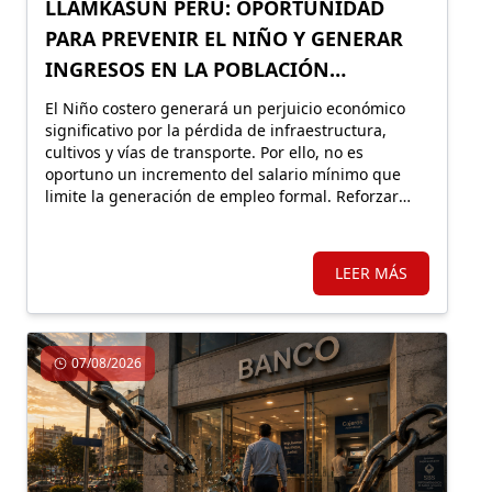
LLAMKASUN PERÚ: OPORTUNIDAD
PARA PREVENIR EL NIÑO Y GENERAR
INGRESOS EN LA POBLACIÓN
VULNERABLE
El Niño costero generará un perjuicio económico
significativo por la pérdida de infraestructura,
cultivos y vías de transporte. Por ello, no es
oportuno un incremento del salario mínimo que
limite la generación de empleo formal. Reforzar
Llamkasun Perú resultaría más eficiente para
mejorar los ingresos de la población vulnerable y,
en simultáneo, avanzar en obras de prevención.
LEER MÁS
07/08/2026