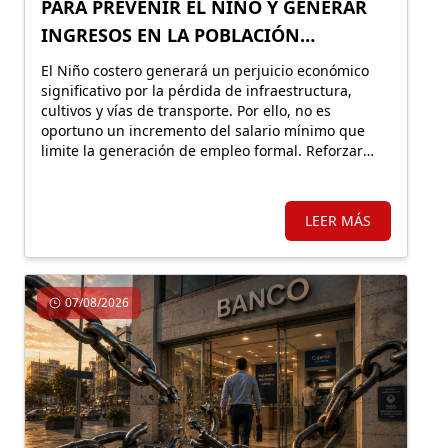
PARA PREVENIR EL NIÑO Y GENERAR
INGRESOS EN LA POBLACIÓN
VULNERABLE
El Niño costero generará un perjuicio económico
significativo por la pérdida de infraestructura,
cultivos y vías de transporte. Por ello, no es
oportuno un incremento del salario mínimo que
limite la generación de empleo formal. Reforzar
Llamkasun Perú resultaría más eficiente para
mejorar los ingresos de la población vulnerable y,
en simultáneo, avanzar en obras de prevención.
LEER MÁS
07/08/2026