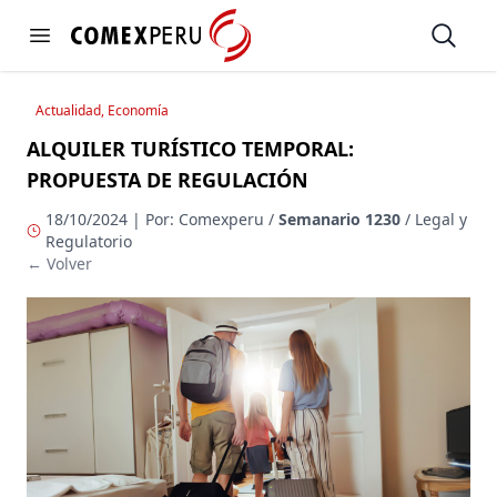
https://www.comexperu.org.pe
Open
Open menu
Actualidad, Economía
ALQUILER TURÍSTICO TEMPORAL:
PROPUESTA DE REGULACIÓN
18/10/2024 | Por: Comexperu /
Semanario 1230
/ Legal y
Regulatorio
← Volver