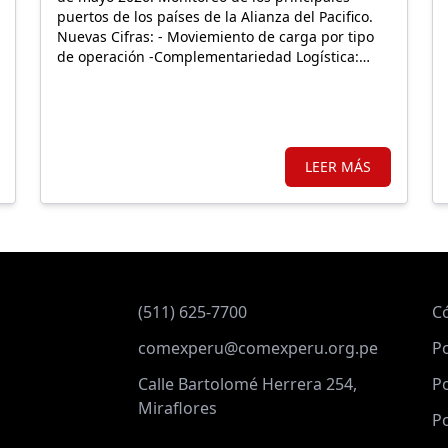
puertos de los países de la Alianza del Pacifico.
Nuevas Cifras: - Moviemiento de carga por tipo
de operación -Complementariedad Logística:
Nuevo puerto del Pacífico.
LEER MÁS
(511) 625-7700
C
comexperu@comexperu.org.pe
Po
Calle Bartolomé Herrera 254,
Po
Miraflores
Po