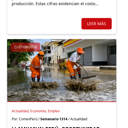
producción. Estas cifras evidencian el costo
económico de una regulación que, lejos de facilitar
la inversión, incrementa la carga burocrática sobre
los principales motores de crecimiento.
LEER MÁS
07/08/2026
Actualidad, Economía, Empleo
Por: ComexPerú /
Semanario 1314
/ Actualidad