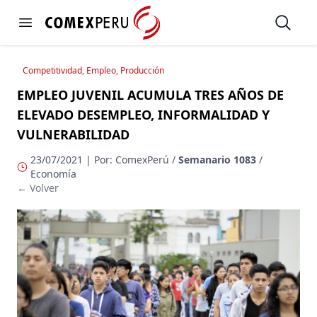
https://www.comexperu.org.pe
Open
Open menu
Competitividad, Empleo, Producción
EMPLEO JUVENIL ACUMULA TRES AÑOS DE
ELEVADO DESEMPLEO, INFORMALIDAD Y
VULNERABILIDAD
23/07/2021 | Por: ComexPerú /
Semanario 1083
/
Economía
← Volver