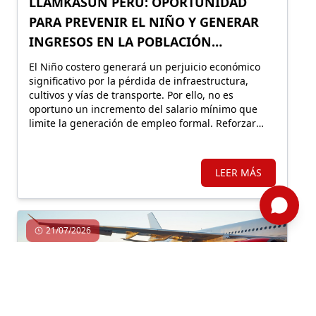
LLAMKASUN PERÚ: OPORTUNIDAD
PARA PREVENIR EL NIÑO Y GENERAR
INGRESOS EN LA POBLACIÓN
VULNERABLE
El Niño costero generará un perjuicio económico
significativo por la pérdida de infraestructura,
cultivos y vías de transporte. Por ello, no es
oportuno un incremento del salario mínimo que
limite la generación de empleo formal. Reforzar
Llamkasun Perú resultaría más eficiente para
mejorar los ingresos de la población vulnerable y,
en simultáneo, avanzar en obras de prevención.
LEER MÁS
21/07/2026