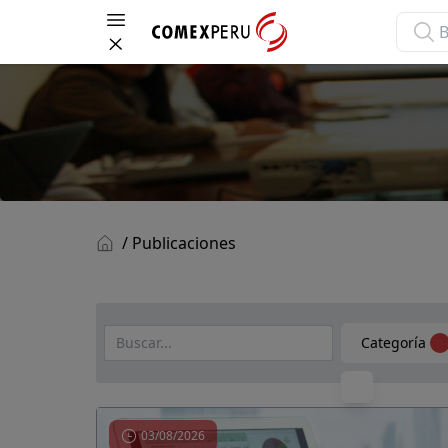
Open menu
ComexPerú
/ Publicaciones
Categoría
03/08/2026