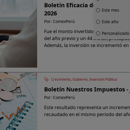
Boletín Eficacia del Gasto Públ
Este mes
2026
Por: ComexPerú
Este año
Fue el monto invertido por el Estado,
Personalizado
del año previo y un 44.9% del presupue
Además, la inversión se incrementó en 
registro de julio 2025.
Crecimiento, Gobierno, Inversión Pública
Boletín Nuestros Impuestos - 
Por: ComexPerú
Este resultado representa un increment
recaudado en el mismo periodo del año