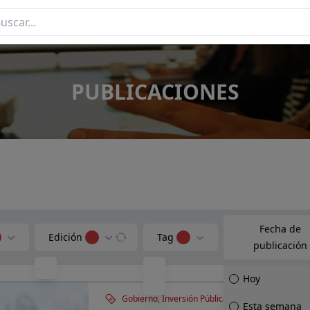
PUBLICACIONES
Fecha de
Edición
Tag
publicación
Hoy
Gobierno, Inversión Pública
Esta semana