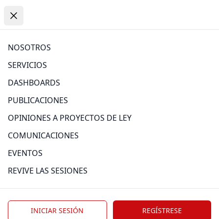
Open
https://www.comexperu.org.pe
Open menu
Close menu
PUBLICACIONES
NOSOTROS
SERVICIOS
Atrás
DASHBOARDS
PUBLICACIONES
OPINIONES A PROYECTOS DE LEY
Categoría
COMUNICACIONES
EVENTOS
REVIVE LAS SESIONES
Edición
INICIAR SESIÓN
REGÍSTRESE
Tag