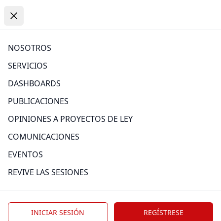
Open
https://www.comexperu.org.pe
Open menu
Close menu
PUBLICACIONES
NOSOTROS
SERVICIOS
Atrás
DASHBOARDS
PUBLICACIONES
OPINIONES A PROYECTOS DE LEY
Categoría
COMUNICACIONES
EVENTOS
REVIVE LAS SESIONES
Edición
INICIAR SESIÓN
REGÍSTRESE
Tag