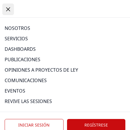
Open
https://www.comexperu.org.pe
Open menu
Close menu
PUBLICACIONES
NOSOTROS
SERVICIOS
Atrás
DASHBOARDS
PUBLICACIONES
OPINIONES A PROYECTOS DE LEY
Categoría
COMUNICACIONES
EVENTOS
REVIVE LAS SESIONES
Edición
INICIAR SESIÓN
REGÍSTRESE
Tag