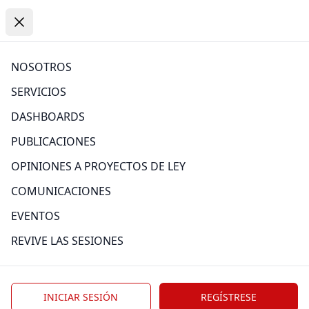
Open
https://www.comexperu.org.pe
Open menu
Close menu
PUBLICACIONES
NOSOTROS
SERVICIOS
Atrás
DASHBOARDS
PUBLICACIONES
OPINIONES A PROYECTOS DE LEY
Categoría
COMUNICACIONES
EVENTOS
REVIVE LAS SESIONES
Edición
INICIAR SESIÓN
REGÍSTRESE
Tag