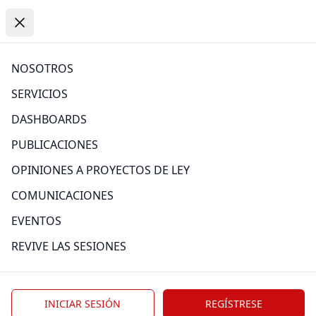
Open
https://www.comexperu.org.pe
Open menu
Close menu
PUBLICACIONES
NOSOTROS
SERVICIOS
Atrás
DASHBOARDS
PUBLICACIONES
OPINIONES A PROYECTOS DE LEY
Categoría
COMUNICACIONES
EVENTOS
REVIVE LAS SESIONES
Edición
INICIAR SESIÓN
REGÍSTRESE
Tag